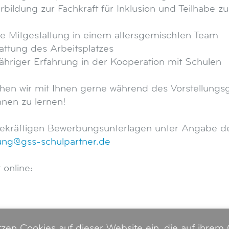
bildung zur Fachkraft für Inklusion und Teilhabe zu
le Mitgestaltung in einem altersgemischten Team
ttung des Arbeitsplatzes
hriger Erfahrung in der Kooperation mit Schulen
echen wir mit Ihnen gerne während des Vorstellungs
nnen zu lernen!
sagekräftigen Bewerbungsunterlagen unter Angabe
ng@gss-schulpartner.de
 online:
tzen Cookies auf dieser Website ein, die auf ihrem 