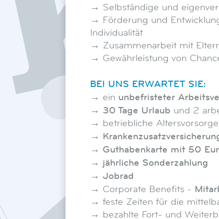
→ Selbständige und eigenvera
→ Förderung und Entwicklung
Individualität
→ Zusammenarbeit mit Eltern
→ Gewährleistung von Chancen
BEI UNS ERWARTET SIE:
unbefristeter Arbeitsv
→ ein
30 Tage Urlaub
→
und 2 arbe
→ betriebliche Altersvorsorg
Krankenzusatzversicherun
→
Guthabenkarte mit 50 Eu
→
jährliche Sonderzahlung
→
Jobrad
→
Mitar
→ Corporate Benefits -
→ feste Zeiten für die mittel
→ bezahlte Fort- und Weiterb